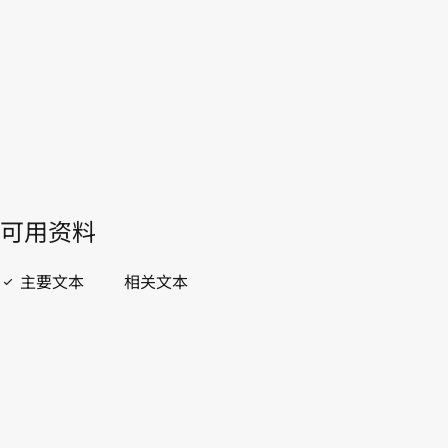
WIPO Lex中的最新版本
開啟 PDF
open_in_new