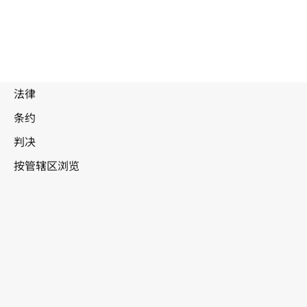
被
取
代
文