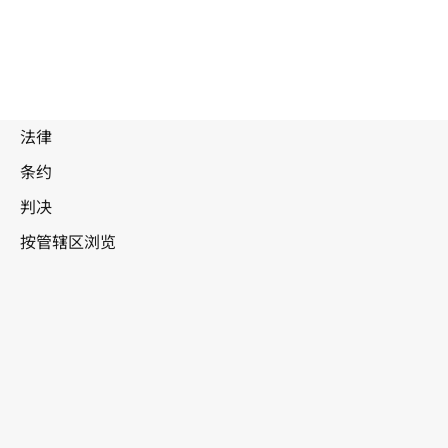
废
止
文
本