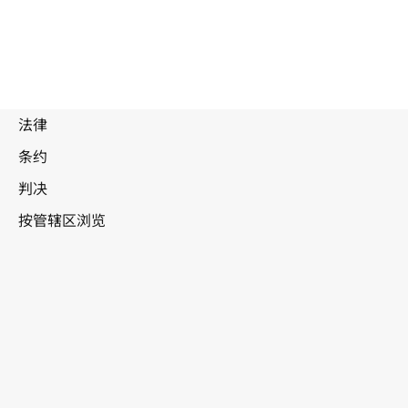
被
取
代
文