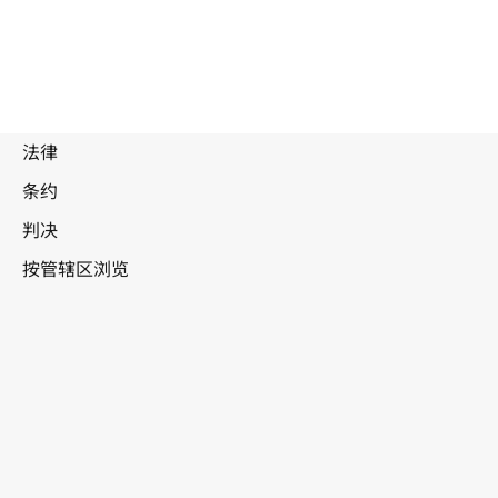
被
取
代
文