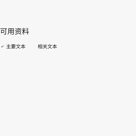
開啟 PDF
open_in_new