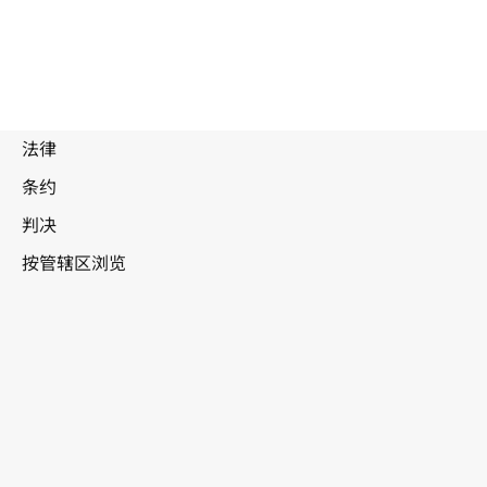
被
取
代
文