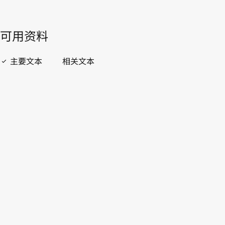
開啟 PDF
open_in_new