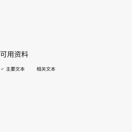
WIPO Lex中的最新版本
開啟 PDF
open_in_new