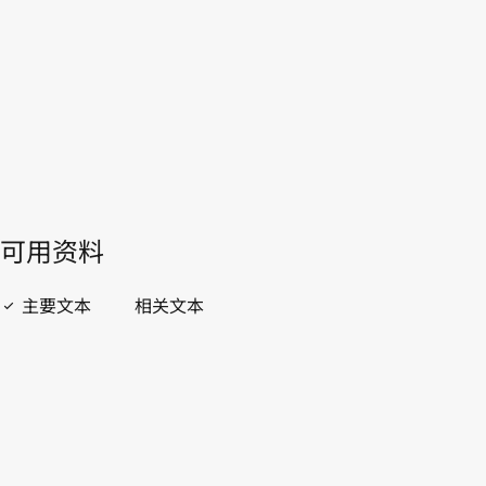
WIPO Lex中的最新版本
開啟 PDF
open_in_new