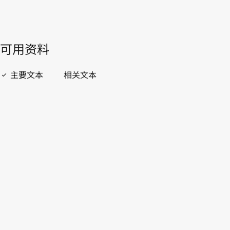
開啟 PDF
open_in_new