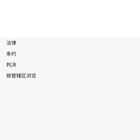
瑞典
被
取
代
文本。
转至WIPO Lex中的最新版本