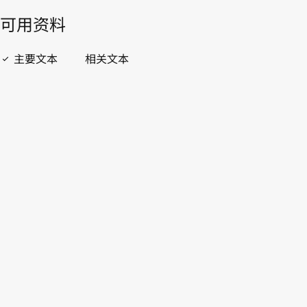
開啟 PDF
open_in_new