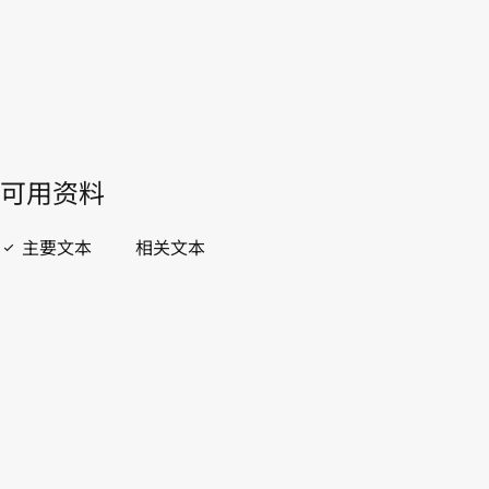
開啟 PDF
open_in_new