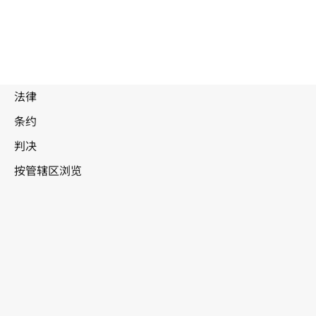
被
取
代
文