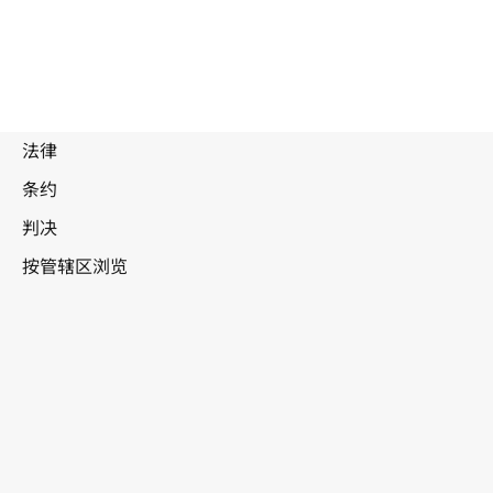
废
止
文
爱沙尼亚
本