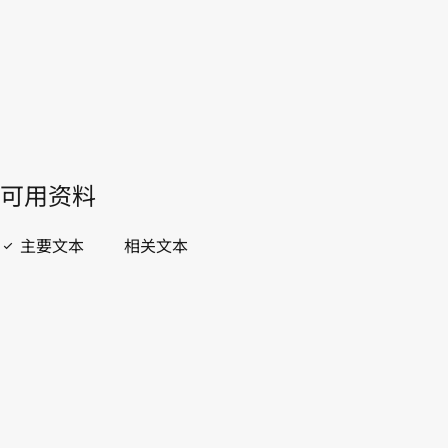
開啟 PDF
open_in_new