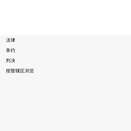
爱
被
取
代
沙尼亚
文
本。
转至WIPO Lex中的最新版本