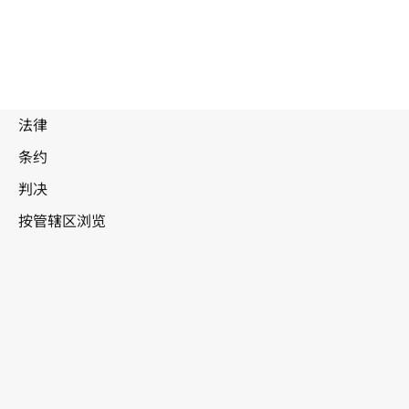
被
取
代
文