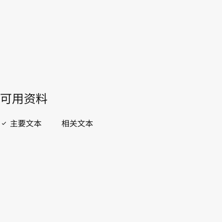
開啟 PDF
open_in_new