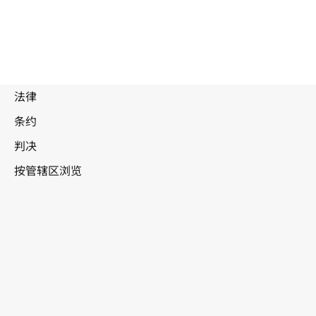
被
取
代
文