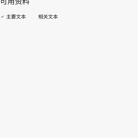
開啟 PDF
open_in_new