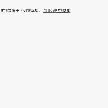
该判决属于下列文本集：
商业秘密判例集
PDF
防止不正当竞争和商业秘密保护法（2023年3月28日第19289