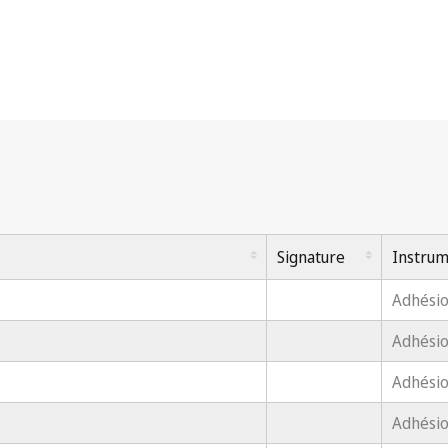
Signature
Instru
Adhési
Adhési
Adhési
Adhésio