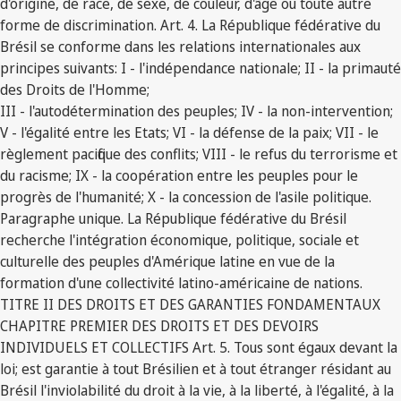
d'origine, de race, de sexe, de couleur, d'âge ou toute autre
forme de discrimination. Art. 4. La République fédérative du
Brésil se conforme dans les relations internationales aux
principes suivants: I - l'indépendance nationale; II - la primauté
des Droits de l'Homme;
III - l'autodétermination des peuples; IV - la non-intervention;
V - l'égalité entre les Etats; VI - la défense de la paix; VII - le
règlement pacifique des conflits; VIII - le refus du terrorisme et
du racisme; IX - la coopération entre les peuples pour le
progrès de l'humanité; X - la concession de l'asile politique.
Paragraphe unique. La République fédérative du Brésil
recherche l'intégration économique, politique, sociale et
culturelle des peuples d'Amérique latine en vue de la
formation d'une collectivité latino-américaine de nations.
TITRE II DES DROITS ET DES GARANTIES FONDAMENTAUX
CHAPITRE PREMIER DES DROITS ET DES DEVOIRS
INDIVIDUELS ET COLLECTIFS Art. 5. Tous sont égaux devant la
loi; est garantie à tout Brésilien et à tout étranger résidant au
Brésil l'inviolabilité du droit à la vie, à la liberté, à l'égalité, à la