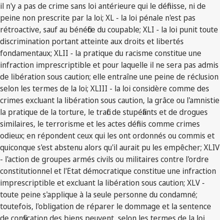
il n'y a pas de crime sans loi antérieure qui le définisse, ni de
peine non prescrite par la loi; XL - la loi pénale n'est pas
rétroactive, sauf au bénéfice du coupable; XLI - la loi punit toute
discrimination portant atteinte aux droits et libertés
fondamentaux; XLII - la pratique du racisme constitue une
infraction imprescriptible et pour laquelle il ne sera pas admis
de libération sous caution; elle entraîne une peine de réclusion
selon les termes de la loi; XLIII - la loi considère comme des
crimes excluant la libération sous caution, la grâce ou l'amnistie
la pratique de la torture, le trafic de stupéfiants et de drogues
similaires, le terrorisme et les actes définis comme crimes
odieux; en répondent ceux qui les ont ordonnés ou commis et
quiconque s'est abstenu alors qu'il aurait pu les empêcher; XLIV
- l'action de groupes armés civils ou militaires contre l'ordre
constitutionnel et l'Etat démocratique constitue une infraction
imprescriptible et excluant la libération sous caution; XLV -
toute peine s'applique à la seule personne du condamné;
toutefois, l'obligation de réparer le dommage et la sentence
de confiscation des biens peuvent, selon les termes de la loi,