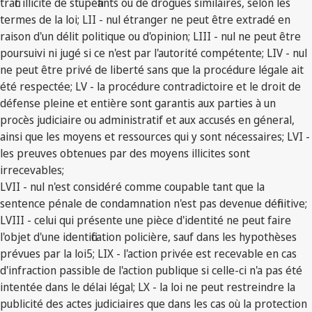
trafic illicite de stupéfiants ou de drogues similaires, selon les
termes de la loi; LII - nul étranger ne peut être extradé en
raison d'un délit politique ou d'opinion; LIII - nul ne peut être
poursuivi ni jugé si ce n'est par l'autorité compétente; LIV - nul
ne peut être privé de liberté sans que la procédure légale ait
été respectée; LV - la procédure contradictoire et le droit de
défense pleine et entière sont garantis aux parties à un
procès judiciaire ou administratif et aux accusés en géneral,
ainsi que les moyens et ressources qui y sont nécessaires; LVI -
les preuves obtenues par des moyens illicites sont
irrecevables;
LVII - nul n'est considéré comme coupable tant que la
sentence pénale de condamnation n'est pas devenue définitive;
LVIII - celui qui présente une pièce d'identité ne peut faire
l'objet d'une identification policière, sauf dans les hypothèses
prévues par la loi5; LIX - l'action privée est recevable en cas
d'infraction passible de l'action publique si celle-ci n'a pas été
intentée dans le délai légal; LX - la loi ne peut restreindre la
publicité des actes judiciaires que dans les cas où la protection