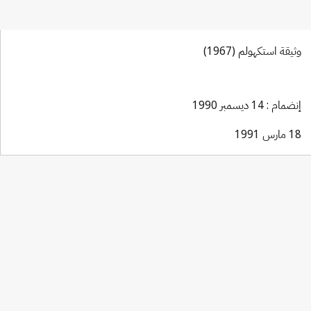
وثيقة استكهولم (1967)
إنضمام : 14 ديسمبر 1990
18 مارس 1991
Madrid (Marks) Notification No.
84