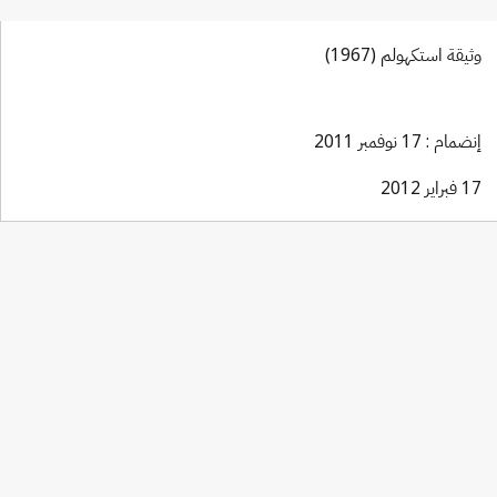
وثيقة استكهولم (1967)
إنضمام : 17 نوفمبر 2011
17 فبراير 2012