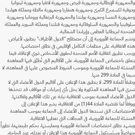
والجمهورية الإيطالية وجمهورية قبرص وجمهورية لاتفيا وجمهورية ليتوانيا
ودوقية لكسمبرغ الكبرى وجمهورية هنغاريا وجمهورية مالطة ومملكة هولندا
وجمهورية النمسا وجمهورية بولندا والجمهورية البرتغالية ورومانيا وجمهورية
سلوفينيا والجمهورية السلوفاكية وجمهورية فنلندا ومملكة السويد والمملكة
المتحدة لبريطانيا العظمى وإيرلندا الشمالية.
وتشير الجماعة الأوروبية إلى أن مصطلح "الدول الأطراف" ينطبق، لأغراض
هذه الاتفاقية، على منظمات التكامل الإقليمي في نطاق اختصاصها.
ويجب تطبيق اتفاقية الأمم المتحدة لحقوق الأشخاص ذوي الإعاقة، فيما
يتعلق باختصاص الجماعة الأوروبية، على الأقاليم التي تُطبَّق فيها المعاهدة
المنشئة للجماعة الأوروبية وبموجب الشروط المنصوص عليها في المعاهدة، لا
سيما في المادة 299 منها.
وطبقاً للمادة 299، لا ينطبق هذا الإعلان على أقاليم الدول الأعضاء التي لا
تسري فيها المعاهدة المذكورة ولا يخل بأي إجراءات أو مواقف قد تتخذها
الدول الأعضاء المعنية بموجب الاتفاقية نيابة عن تلك الأقاليم ولفائدتها.
ووفقاً لما تقتضيه المادة 44(1) من الاتفاقية، يشير هذا الإعلان إلى
الاختصاصات التي تسندها الدول الأعضاء إلى الجماعة بموجب المعاهدة
المنشئة للجماعة الأوروبية، في المجالات التي تغطيها الاتفاقية.
ويشهد نطاق اختصاصات الجماعة الأوروبية وممارستها، بحكم طبيعتهما، تطوراً
متواصلاً وستَستكمِل الجماعة الأوروبية هذا الإعلان أو تعدله، عند الحاجة،