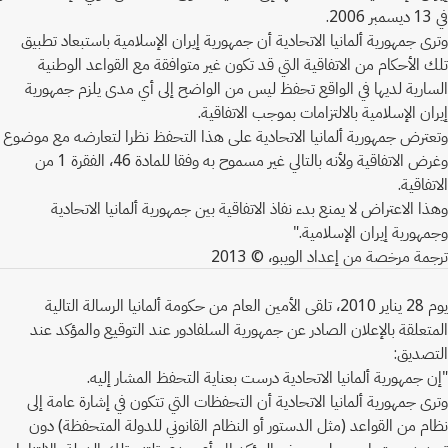
في 13 ديسمبر 2006.
وترى جمهورية ألمانيا الاتحادية أن جمهورية إيران الإسلامية باستبعاد تطبيق
تلك الأحكام من الاتفاقية التي قد تكون غير متوافقة مع القواعد الوطنية
السارية لديها في الواقع تحفظ ليس من الواضح إلى أي مدى يلزم جمهورية
إيران الإسلامية بالالتزامات بموجب الاتفاقية.
وتعترض جمهورية ألمانيا الاتحادية على هذا التحفظ نظرا لتعارضه مع موضوع
وغرض الاتفاقية ولأنه بالتالي غير مسموح به وفقا للمادة 46، الفقرة 1 من
الاتفاقية.
وهذا الاعتراض لا يمنع بدء نفاذ الاتفاقية بين جمهورية ألمانيا الاتحادية
وجمهورية إيران الإسلامية."
ترجمة مرخصة من إعداد الويبو، © 2013
يوم 28 يناير 2010، تلقى الأمين العام من حكومة ألمانيا الرسالة التالية
المتعلقة بالإعلان الصادر عن جمهورية السلفادور عند التوقيع والمؤكد عند
التصديق:
"إن جمهورية ألمانيا الاتحادية درست بعناية التحفظ المشار إليه.
وترى جمهورية ألمانيا الاتحادية أن التحفظات التي تتكون في إشارة عامة إلى
نظام من القواعد (مثل الدستور أو النظام القانوني للدولة المتحفظة) دون