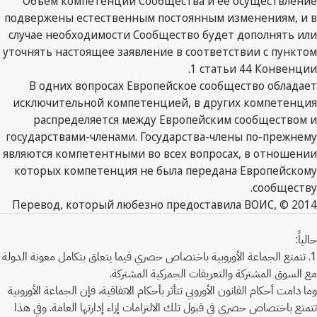
Объем компетенции Сообщества и ее осуществление
подвержены естественным постоянным изменениям, и в
случае необходимости Сообщество будет дополнять или
уточнять настоящее заявление в соответствии с пунктом
1 статьи 44 Конвенции.
В одних вопросах Европейское сообщество обладает
исключительной компетенцией, в других компетенция
распределяется между Европейским сообществом и
государствами-членами. Государства-члены по-прежнему
являются компетентными во всех вопросах, в отношении
которых компетенция не была передана Европейскому
сообществу.
Перевод, который любезно предоставила ВОИС, © 2014
حالياً:
1. تتمتع الجماعة الأوروبية باختصاص حصري فيما يتعلق بتكامل معونة الدولة
مع السوق المشتركة والتعريفات الجمركية المشتركة.
وما دامت أحكام القانون الأوروبي تتأثر بأحكام الاتفاقية، فإن الجماعة الأوروبية
تتمتع باختصاص حصري في قبول تلك الالتزامات إزاء إدارتها العامة. وفي هذا