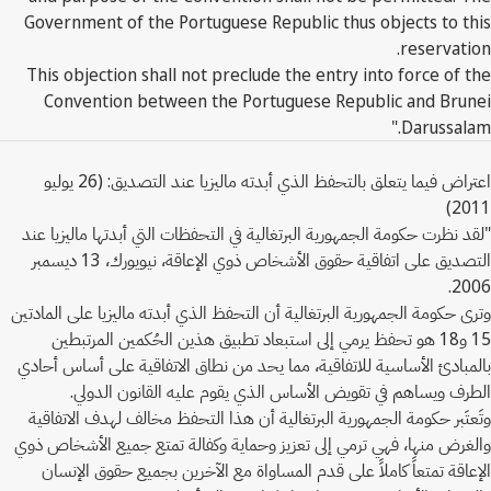
Government of the Portuguese Republic thus objects to this
reservation.
This objection shall not preclude the entry into force of the
Convention between the Portuguese Republic and Brunei
Darussalam."
اعتراض فيما يتعلق بالتحفظ الذي أبدته ماليزيا عند التصديق: (26 يوليو
2011)
"لقد نظرت حكومة الجمهورية البرتغالية في التحفظات التي أبدتها ماليزيا عند
التصديق على اتفاقية حقوق الأشخاص ذوي الإعاقة، نيويورك، 13 ديسمبر
2006.
وترى حكومة الجمهورية البرتغالية أن التحفظ الذي أبدته ماليزيا على المادتين
15 و18 هو تحفظ يرمي إلى استبعاد تطبيق هذين الحُكمين المرتبطين
بالمبادئ الأساسية للاتفاقية، مما يحد من نطاق الاتفاقية على أساس أحادي
الطرف ويساهم في تقويض الأساس الذي يقوم عليه القانون الدولي.
وتَعتَبر حكومة الجمهورية البرتغالية أن هذا التحفظ مخالف لهدف الاتفاقية
والغرض منها، فهي ترمي إلى تعزيز وحماية وكفالة تمتع جميع الأشخاص ذوي
الإعاقة تمتعاً كاملاً على قدم المساواة مع الآخرين بجميع حقوق الإنسان