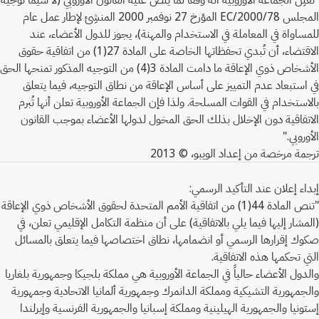
المجلس 2000/78/EC المؤرخ 27 نوفمبر 2000 المنشِئ لإطار عمل عام
للمساواة في المعاملة في الاستخدام والمهنة)، يجوز للدول الأعضاء، عند
الاقتضاء، أن تُبدي تحفظاتها الخاصة على المادة 27(1) من اتفاقية حقوق
الأشخاص ذوي الإعاقة ما دامت المادة 3(4) من التوجيه المذكور تمنحها الحق
في استبعاد عدم التمييز على أساس الإعاقة من نطاق التوجيه، فيما يتعلق
بالاستخدام في القوات المسلحة. ولذا فإن الجماعة الأوروبية تعلن أنها تُبرم
الاتفاقية دون الإخلال بذلك الحق المخول لدولها الأعضاء بموجب القانون
الأوروبي."
ترجمة مرخصة من إعداد الويبو، © 2013
إبداء إعلان عند التأكيد الرسمي:
"تنص المادة 44(1) من اتفاقية الأمم المتحدة لحقوق الأشخاص ذوي الإعاقة
(المشار إليها فيما يلي بالاتفاقية) على أن منظمة التكامل الإقليمي تعلن، في
صكوك إقرارها الرسمي أو انضمامها، نطاق اختصاصها فيما يتعلق بالمسائل
التي تحكمها هذه الاتفاقية.
والدول الأعضاء حالياً في الجماعة الأوروبية هي مملكة بلجيكا وجمهورية بلغاريا
والجمهورية التشيكية ومملكة الدانمرك وجمهورية ألمانيا الاتحادية وجمهورية
إستونيا والجمهورية الهيلينية ومملكة إسبانيا والجمهورية الفرنسية وإيرلندا