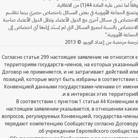
وفقاً لما تنص عليه المادة 44(1) من الاتفاقية.
وتتمتع الجماعة الأوروبية في بعض المسائل باختصاص حصري بينما تتقاسم
الاختصاص في مسائل أخرى مع الدول الأعضاء. وتظل الدول الأعضاء صاحبة
الاختصاص بالنسبة لجميع المسائل التي لم يُسنَد إزاءها أي اختصاص إلى
الجماعة الأوروبية."
ترجمة مرخصة من إعداد الويبو، © 2013
Согласно статье 299 настоящее заявление не относится к
территориям государств-членов, на которых указанный
Договор не применяется, и не затрагивает действий или
позиций, которые могут быть избраны в соответствии с
Конвенцией данными государствами-членами от имени
и в интересах этих территорий.
В соответствии с пунктом 1 статьи 44 Конвенции в
настоящем заявлении указывается, в отношении каких
вопросов, регулируемых Конвенцией, государства-члены
передают компетенцию Сообществу согласно Договору
об учреждении Европейского сообщества.