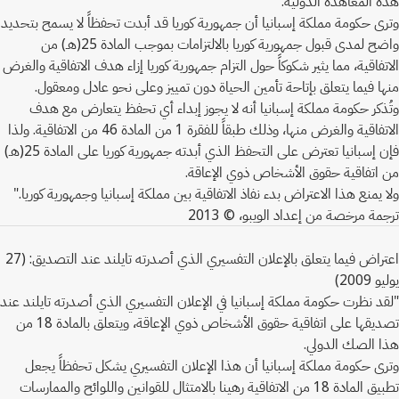
هذه المعاهدة الدولية.
وترى حكومة مملكة إسبانيا أن جمهورية كوريا قد أبدت تحفظاً لا يسمح بتحديد
واضح لمدى قبول جمهورية كوريا بالالتزامات بموجب المادة 25(هـ) من
الاتفاقية، مما يثير شكوكاً حول التزام جمهورية كوريا إزاء هدف الاتفاقية والغرض
منها فيما يتعلق بإتاحة تأمين الحياة دون تمييز وعلى نحو عادل ومعقول.
وتُذكر حكومة مملكة إسبانيا أنه لا يجوز إبداء أي تحفظ يتعارض مع هدف
الاتفاقية والغرض منها، وذلك طبقاً للفقرة 1 من المادة 46 من الاتفاقية. ولذا
فإن إسبانيا تعترض على التحفظ الذي أبدته جمهورية كوريا على المادة 25(هـ)
من اتفاقية حقوق الأشخاص ذوي الإعاقة.
ولا يمنع هذا الاعتراض بدء نفاذ الاتفاقية بين مملكة إسبانيا وجمهورية كوريا."
ترجمة مرخصة من إعداد الويبو، © 2013
اعتراض فيما يتعلق بالإعلان التفسيري الذي أصدرته تايلند عند التصديق: (27
يوليو 2009)
"لقد نظرت حكومة مملكة إسبانيا في الإعلان التفسيري الذي أصدرته تايلند عند
تصديقها على اتفاقية حقوق الأشخاص ذوي الإعاقة، ويتعلق بالمادة 18 من
هذا الصك الدولي.
وترى حكومة مملكة إسبانيا أن هذا الإعلان التفسيري يشكل تحفظاً يجعل
تطبيق المادة 18 من الاتفاقية رهينا بالامتثال للقوانين واللوائح والممارسات