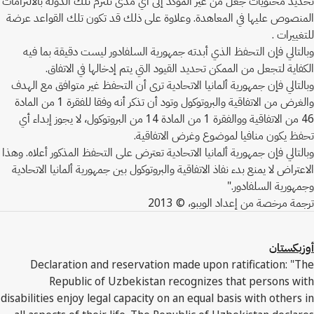
تحديد محتويات جعل من غير المؤكد إلى أي مدى تلتزم تلك الدولة بالالتزامات
المنصوص عليها في المعاهدة. وعلاوة على ذلك قد تكون تلك القواعد عرضة
للتغييرات .
وبالتالي فإن التحفظ الذي أبدته جمهورية السلفادور ليست دقيقة بما فيه
الكفاية لتجعل من الممكن تحديد القيود التي يتم إدخالها في الاتفاق.
وبالتالي فإن جمهورية ألمانيا الاتحادية ترى أن التحفظ غير متوافق مع الهدف
والغرض من الاتفاقية والبروتوكول وتود أن تذكر أنه وفقا للفقرة 1 من المادة
46 من الاتفاقية ووالفقرة 1 من المادة 14 من البروتوكول، لا يجوز إبداء أي
تحفظ يكون منافيا لموضوع وغرض الاتفاقية.
وبالتالي فإن جمهورية ألمانيا الاتحادية تعترض على التحفظ المذكور أعلاه. وهذا
الاعتراض لا يمنع بدء نفاذ الاتفاقية والبروتوكول بين جمهورية ألمانيا الاتحادية
وجمهورية السلفادور."
ترجمة مرخصة من إعداد الويبو، © 2013
أوزبكستان
Declaration and reservation made upon ratification: "The
Republic of Uzbekistan recognizes that persons with
disabilities enjoy legal capacity on an equal basis with others in