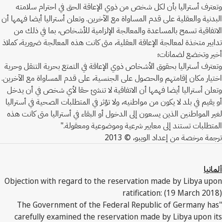
وتعترف أستراليا بأن لكل شخص من ذوي الإعاقة الحق في احترام سلامته
البدنية والعقلية على قدم المساواة مع الآخرين. وتعلن أستراليا أيضا فهمها أن
الاتفاقية تسمح بالمساعدة والمعالجة الإلزامية للأشخاص، بما في ذلك من
تدابير متخذة لمعالجة الإعاقة العقلية، متى كانت هذه المعالجة ضرورية، كملاذ
أخير وتخضع لضمانات؛
وتعترف أستراليا بحقوق الأشخاص ذوي الإعاقة في التمتع بحرية التنقل وحرية
اختيار مكان إقامتهم والحصول على الجنسية، على قدم المساواة مع الآخرين.
وتعلن أستراليا أيضا فهمها أن الاتفاقية لا تنشئ حقا لأي شخص في أن يدخل
أو يقيم في بلد لا يكون من مواطنيه، ولا تؤثر في المتطلبات الصحية في أستراليا
لغير المواطنين الذين يسعون إلى الدخول أو البقاء في أستراليا متى كانت هذه
المتطلبات تستند إلى معايير شرعية وموضوعية ومعقولة."
ترجمة مرخصة من إعداد الويبو، © 2013
ألمانيا
Objection with regard to the reservation made by Libya upon
ratification: (19 March 2018)
"The Government of the Federal Republic of Germany has
carefully examined the reservation made by Libya upon its