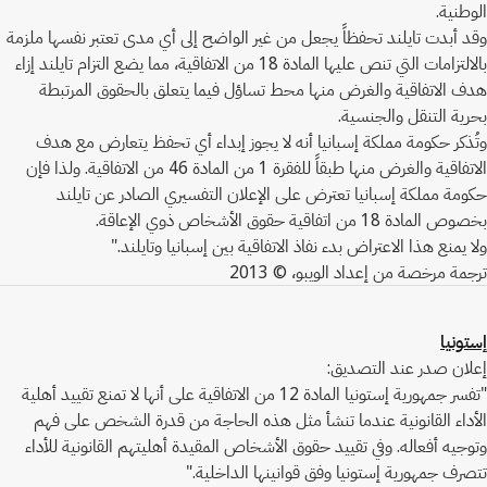
الوطنية.
وقد أبدت تايلند تحفظاً يجعل من غير الواضح إلى أي مدى تعتبر نفسها ملزمة
بالالتزامات التي تنص عليها المادة 18 من الاتفاقية، مما يضع التزام تايلند إزاء
هدف الاتفاقية والغرض منها محط تساؤل فيما يتعلق بالحقوق المرتبطة
بحرية التنقل والجنسية.
وتُذكر حكومة مملكة إسبانيا أنه لا يجوز إبداء أي تحفظ يتعارض مع هدف
الاتفاقية والغرض منها طبقاً للفقرة 1 من المادة 46 من الاتفاقية. ولذا فإن
حكومة مملكة إسبانيا تعترض على الإعلان التفسيري الصادر عن تايلند
بخصوص المادة 18 من اتفاقية حقوق الأشخاص ذوي الإعاقة.
ولا يمنع هذا الاعتراض بدء نفاذ الاتفاقية بين إسبانيا وتايلند."
ترجمة مرخصة من إعداد الويبو، © 2013
إستونيا
إعلان صدر عند التصديق:
"تفسر جمهورية إستونيا المادة 12 من الاتفاقية على أنها لا تمنع تقييد أهلية
الأداء القانونية عندما تنشأ مثل هذه الحاجة من قدرة الشخص على فهم
وتوجيه أفعاله. وفي تقييد حقوق الأشخاص المقيدة أهليتهم القانونية للأداء
تتصرف جمهورية إستونيا وفق قوانينها الداخلية."