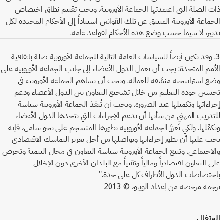
ذات الصلة التي اعتمدتها الجماعة الأوروبية. ويجب تقييم نطاق اختصاص
الجماعة الأوروبية المنبثق عن تلك القوانين استناداً إلى الأحكام المحددة لكل
تدبير، لا سيما حسب وضع هذه الأحكام لقواعد عامة.
3. وقد تكون أيضاً للسياسات العامة التالية للجماعة الأوروبية صلة باتفاقية
الأمم المتحدة: يجب أن تعمل الدول الأعضاء إلى جانب الجماعة الأوروبية على
وضع استراتيجية منسَّقة للعمالة. ويجب أن تساهم الجماعة الأوروبية في
تحسين جودة التعليم من خلال تشجيع التعاون بين الدول الأعضاء ودعم
إجراءاتها وتكميلها عند الضرورة. ويجب أن تُنفذ الجماعة الأوروبية سياسة
للتدريب المهني من شأنها أن تدعم الإجراءات التي تتخذها الدول الأعضاء
وتكمِّلها. ولكي تُعززَ الجماعة الأوروبية تطورها المنسجم على نحو شامل، فإنه
يجب عليها أن تطور إجراءاتها وتواصلها من أجل تعزيز التماسك الاقتصادي
والاجتماعي. وتتبع الجماعة الأوروبية سياسة التعاون في مجال التنمية وتحرص
على التعاون اقتصادياً ومالياً وتقنياً مع البلدان الأخرى دون الإخلال
باختصاصات الدول الأطراف كل على حدة."
ترجمة مرخصة من إعداد الويبو، © 2013
البرتغال