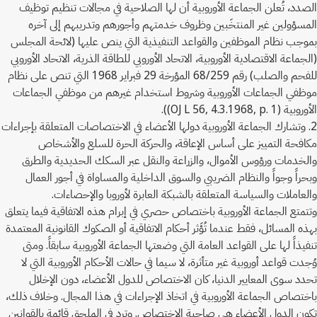
الصدد، تُعلن الجماعة الأوروبية أن لها الصلاحية في مجالات تنظيم توظيف
المسؤولين غير المنتخَبين وظروف خدمتهم وأجورهم وتدريبهم إلى آخره
بموجب نظام الموظفين والقواعد التنفيذية التي ينص عليها (لائحة المجلس
(الجماعة الاقتصادية الأوروبية، الاتحاد الأوروبي للطاقة الذرية، الاتحاد الأوروبي
للفحم والصلب) رقم 68/259 المؤرخة 29 فبراير 1968 التي تنص على نظام
موظفي الجماعات الأوروبية وشروط استخدام غيرهم من موظفي الجماعات
الأوروبية (OJ L 56, 4.3.1968, p. 1)).
2. وتشارك الجماعة الأوروبية دولها الأعضاء في الاختصاصات المتعلقة بإجراءات
مكافحة التمييز على أساس الإعاقة، والحركة الحرة للسلع والأشخاص
والخدمات ورؤوس الأموال، والزراعة والنقل عبر السكك الحديدية والطرق
وبحراً وجواً والنظام الضريبي والسوق الداخلية والمساواة في أجور العمال
والعاملات والسياسة المتعلقة بالشبكة العابرة لأوروبا والإحصاءات.
وتتمتع الجماعة الأوروبية باختصاص حصري في إبرام هذه الاتفاقية فيما يتعلق
بهذه المسائل، فقط عندما تُؤَثر أحكام الاتفاقية أو الصكوك القانونية المعتمدة
تنفيذاً لها على القواعد العامة التي وضعتها الجماعة الأوروبية سابقاً. ومتى
وُجدت قواعد أوروبية غير متأثرة، لا سيما في حالات الأحكام الأوروبية التي لا
تحدد سوى المعايير الدنيا، كان الاختصاص للدول الأعضاء، دون الإخلال
باختصاص الجماعة الأوروبية في اتخاذ الإجراءات في هذا المجال. وخلاف ذلك،
تكون الدول الأعضاء هي صاحبة الاختصاص. وترد في الملحق قائمة بالقوانين