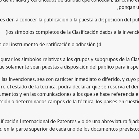
pongan ún
iales den a conocer la publicación o la puesta a disposición del p
los símbolos completos de la Clasificación dados a la inven
4) En el momento de la firma del presente Arreglo o del depósito del instrumento de ratificación o adhesión:
gurar los símbolos relativos a los grupos y subgrupos de la Clasi
ue solamente sean puestas a disposición del público para inspec
 las invenciones, sea con carácter inmediato o diferido, y cuyo
e el estado de la técnica, podrá declarar que se reserva el dere
umentos y en las comunicaciones a los que se hace referencia en
cción o determinados campos de la técnica, los países en cuesti
asificación Internacional de Patentes » o de una abreviatura fija
 en la parte superior de cada uno de los documentos previstos e