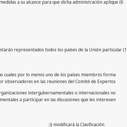
s medidas a su alcance para que dicha administración aplique
1) Se crea un Comité de Expertos en el que estarán representados todos los países de la Unión particular.
las cuales por lo menos uno de los países miembros forma
or observadores en las reuniones del Comité de Expertos.
 organizaciones intergubernamentales o internacionales no
entales a participar en las discusiones que les interesen.
i) modificará la Clasificación;