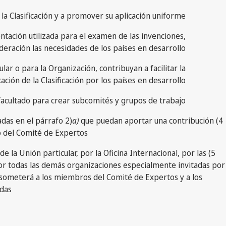
e la Clasificación y a promover su aplicación uniforme;
entación utilizada para el examen de las invenciones,
ración las necesidades de los países en desarrollo;
ar o para la Organización, contribuyan a facilitar la
cación de la Clasificación por los países en desarrollo;
facultado para crear subcomités y grupos de trabajo.
a)
que puedan aportar una contribución
4) El Comité de Expertos adoptará su reglamento interno. Este último dará a las organizaciones intergubernamentales mencionadas en el párrafo 2)
o del Comité de Expertos.
e la Unión particular, por la Oficina Internacional, por las
r todas las demás organizaciones especialmente invitadas por
s someterá a los miembros del Comité de Expertos y a los
das.