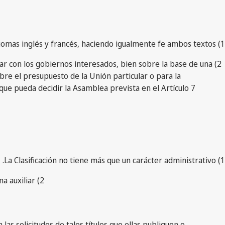
1) La Clasificación se establece en los idiomas inglés y francés, haciendo igualmente fe ambos textos.
ultar con los gobiernos interesados, bien sobre la base de una
re el presupuesto de la Unión particular o para la
que pueda decidir la Asamblea prevista en el Artículo 7.
1) La Clasificación no tiene más que un carácter administrativo.
2) Cada uno de los países de la Unión particular tiene la facultad de aplicar la Clasificación a título de sistema principal o de sistema auxiliar.
 las solicitudes de tales títulos que ellas publiquen o