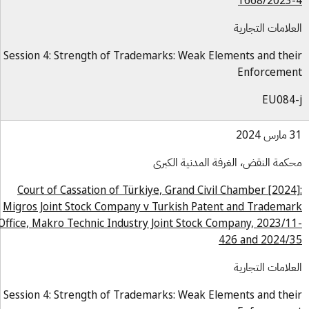
1668/2023
علامات التجارية
Session 4: Strength of Trademarks: Weak Elements and the
Enforceme
EU084
س 2024
كمة النقض، الغرفة المدنية الكبرى
Court of Cassation of Türkiye, Grand Civil Chamber [2024
Migros Joint Stock Company v Turkish Patent and Tradema
Office, Makro Technic Industry Joint Stock Company, 2023/1
426 and 2024/
علامات التجارية
Session 4: Strength of Trademarks: Weak Elements and the