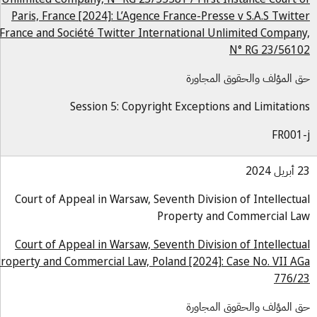
Paris, France [2024]: L’Agence France-Presse v S.A.S Twitt
France and Société Twitter International Unlimited Compan
N° RG 23/561
 المؤلف والحقوق المجاورة
Session 5: Copyright Exceptions and Limitatio
FR001
ل 2024
Court of Appeal in Warsaw, Seventh Division of Intellectu
Property and Commercial L
Court of Appeal in Warsaw, Seventh Division of Intellectu
Property and Commercial Law, Poland [2024]: Case No. VII A
776/
 المؤلف والحقوق المجاورة