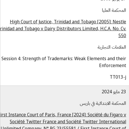
محكمة العليا
High Court of Justice, Trinidad and Tobago [2005]: Nest
Trinidad and Tobago v Dairy Distributors Limited, H.C.A. No. C
55
علامات التجارية
Session 4: Strength of Trademarks: Weak Elements and the
Enforceme
TT013
و 2024
محكمة الابتدائية في باريس
First Instance Court of Paris, France [2024]: Société du Figaro
Société Twitter France and Société Twitter Internation
Unlimited Company, N° RG 23/55581 / First Instance Court 