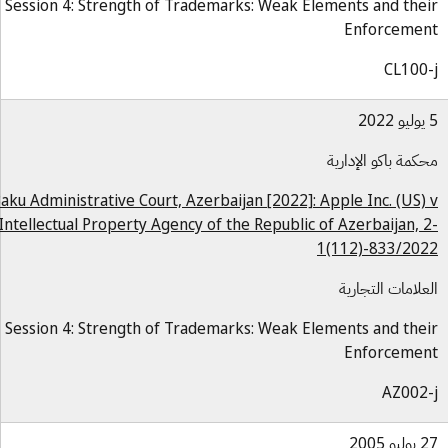
Session 4: Strength of Trademarks: Weak Elements and the
Enforceme
CL100
كمة باكو الإدارية
Baku Administrative Court, Azerbaijan [2022]: Apple Inc. (US)
Intellectual Property Agency of the Republic of Azerbaijan, 
1(112)-833/20
علامات التجارية
Session 4: Strength of Trademarks: Weak Elements and the
Enforceme
AZ002
و 2005