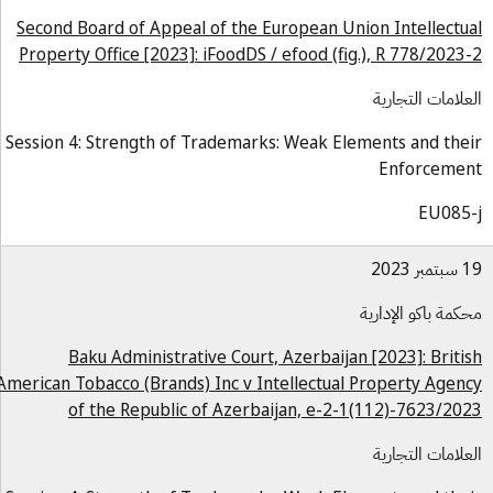
Second Board of Appeal of the European Union Intellectu
Property Office [2023]: iFoodDS / efood (fig.), R 778/2023
علامات التجارية
Session 4: Strength of Trademarks: Weak Elements and the
Enforceme
EU085
بر 2023
كمة باكو الإدارية
Baku Administrative Court, Azerbaijan [2023]: Briti
American Tobacco (Brands) Inc v Intellectual Property Agen
of the Republic of Azerbaijan, e-2-1(112)-7623/20
علامات التجارية