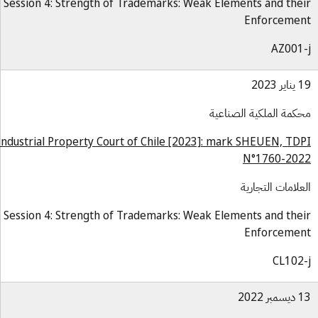
Session 4: Strength of Trademarks: Weak Elements and the
Enforceme
AZ001
ر 2023
كمة الملكية الصناعية
Industrial Property Court of Chile [2023]: mark SHEUEN, TD
N°1760-20
علامات التجارية
Session 4: Strength of Trademarks: Weak Elements and the
Enforceme
CL102
بر 2022