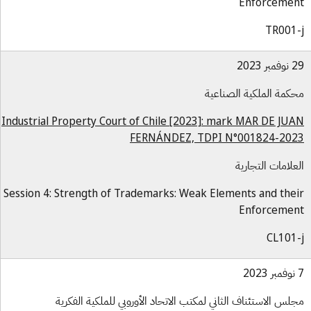
Enforceme
TR001
بر 2023
كمة الملكية الصناعية
Industrial Property Court of Chile [2023]: mark MAR DE JU
FERNÁNDEZ, TDPI N°001824-20
علامات التجارية
Session 4: Strength of Trademarks: Weak Elements and the
Enforceme
CL101
لس الاستئناف الثاني لمكتب الاتحاد الأوروبي للملكية الفكرية