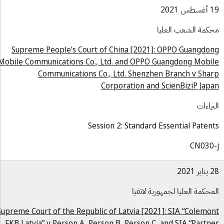
س 2021
كمة الشعب العليا
Supreme People’s Court of China [2021]: OPPO Guangdo
Mobile Communications Co., Ltd. and OPPO Guangdong Mobi
Communications Co., Ltd. Shenzhen Branch v Sha
Corporation and ScienBiziP Jap
براءات
Session 2: Standard Essential Paten
CN030
ر 2021
محكمة العليا لجمهورية لاتفيا
Supreme Court of the Republic of Latvia [2021]: SIA “Colemo
FKB Latvia” v Person A, Person B, Person C, and SIA “Partn