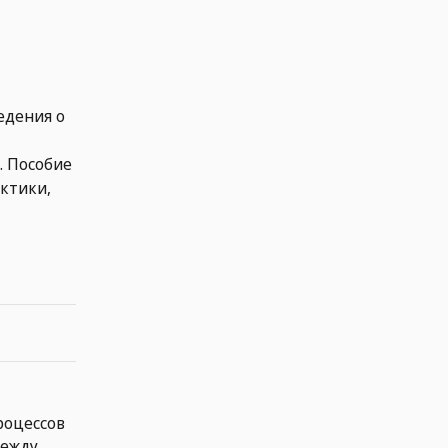
едения о
. Пособие
ктики,
роцессов
между