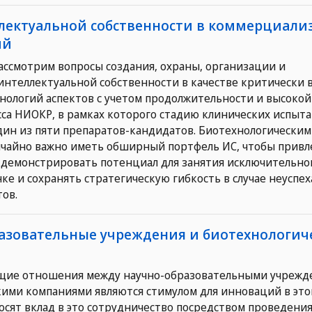
ллектуальной собственности в коммерциал
ий
рассмотрим вопросы создания, охраны, организации и
нтеллектуальной собственности в качестве критически 
нологий аспектов с учетом продолжительности и высокой
са НИОКР, в рамках которого стадию клинических испыт
ин из пяти препаратов-кандидатов. Биотехнологическим
ычайно важно иметь обширный портфель ИС, чтобы привл
 демонстрировать потенциал для занятия исключительно
ке и сохранять стратегическую гибкость в случае неуспех
ов.
разовательные учреждения и биотехнологич
ие отношения между научно-образовательными учрежд
ими компаниями являются стимулом для инноваций в этой
сят вклад в это сотрудничество посредством проведени