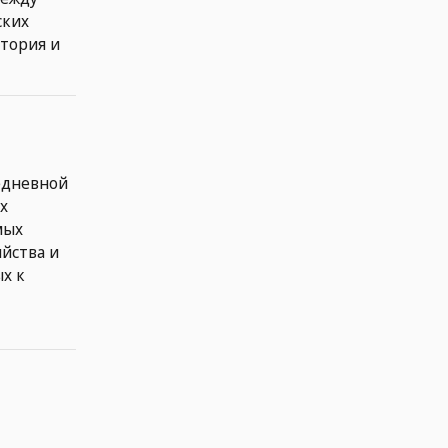
ских
стория и
седневной
х
мых
йства и
ых к