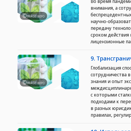
Во время пандеми
внимания, а сотр
беспрецедентных 
IMAGE: WIPO
научно-образова
передачу технол
сроком действия 
лицензионные пар
9. Трансгран
Глобализация сп
сотрудничества в
знания и опыт эк
IMAGE: WIPO
междисциплинарны
с которыми сталк
подходами к пер
в разных юрисдик
правилах, регул