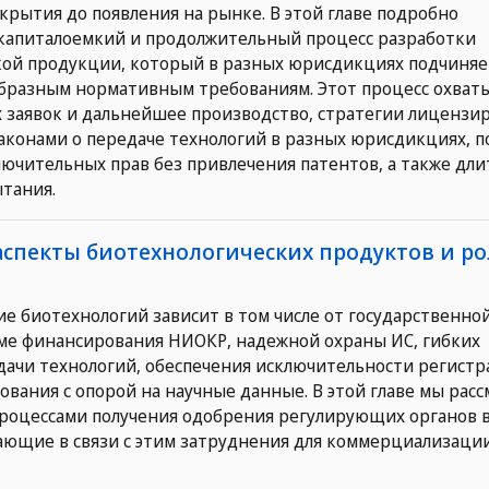
крытия до появления на рынке. В этой главе подробно
 капиталоемкий и продолжительный процесс разработки
кой продукции, который в разных юрисдикциях подчиняе
образным нормативным требованиям. Этот процесс охват
 заявок и дальнейшее производство, стратегии лицензи
аконами о передаче технологий в разных юрисдикциях, п
ючительных прав без привлечения патентов, а также дл
ытания.
аспекты биотехнологических продуктов и ро
е биотехнологий зависит в том числе от государственно
ме финансирования НИОКР, надежной охраны ИС, гибких
дачи технологий, обеспечения исключительности регист
ования с опорой на научные данные. В этой главе мы рас
процессами получения одобрения регулирующих органов 
ающие в связи с этим затруднения для коммерциализаци