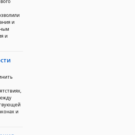
ового
озволили
ания и
нным
я и
ости
инить
ятствиях,
между
ствующей
аконах и