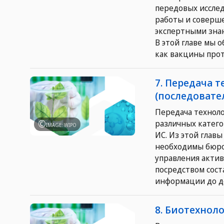
передовых иссле
работы и соверше
экспертными зна
В этой главе мы 
как вакцины прот
7. Передача 
(последовате
Передача техноло
различных катег
IMAGE: WIPO
ИС. Из этой глав
необходимы бюро
управления акти
посредством сост
информации до д
8. Биотехнол