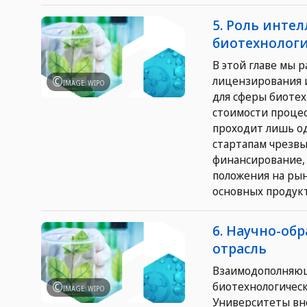
5. Роль инте
биотехнолог
В этой главе мы 
лицензирования и
IMAGE: WIPO
для сферы биотех
стоимости процес
проходит лишь од
стартапам чрезв
финансирование,
положения на рын
основных продукт
6. Научно-об
отрасль
Взаимодополняющ
биотехнологическ
IMAGE: WIPO
Университеты вно