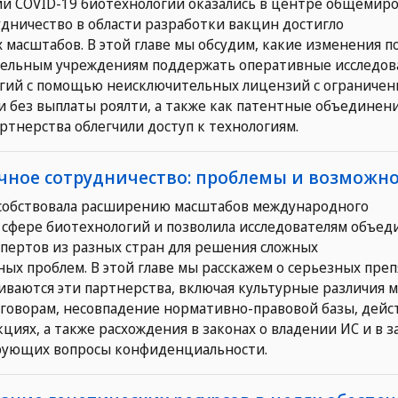
и COVID-19 биотехнологии оказались в центре общемир
удничество в области разработки вакцин достигло
масштабов. В этой главе мы обсудим, какие изменения п
тельным учреждениям поддержать оперативные исследов
огий с помощью неисключительных лицензий с ограниче
и без выплаты роялти, а также как патентные объединени
тнерства облегчили доступ к технологиям.
ичное сотрудничество: проблемы и возможн
особствовала расширению масштабов международного
 сфере биотехнологий и позволила исследователям объед
спертов из разных стран для решения сложных
х проблем. В этой главе мы расскажем о серьезных преп
иваются эти партнерства, включая культурные различия 
еговорам, несовпадение нормативно-правовой базы, дей
циях, а также расхождения в законах о владении ИС и в з
ирующих вопросы конфиденциальности.