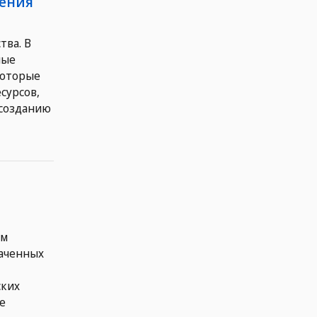
чения
тва. В
ные
которые
сурсов,
 созданию
ом
ваченных
ских
е