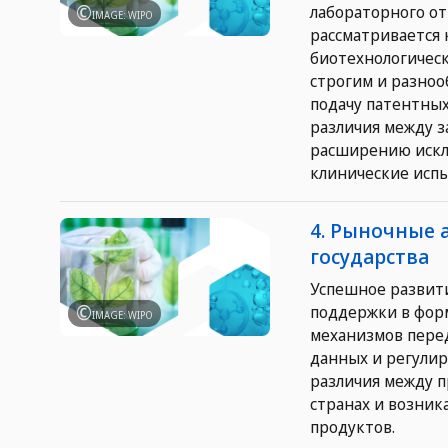
лабораторного от
IMAGE: WIPO
рассматривается
биотехнологичес
строгим и разно
подачу патентных
различия между з
расширению искл
клинические исп
4. Рыночные 
государства
Успешное развити
поддержки в фор
IMAGE: WIPO
механизмов пере
данных и регулир
различия между 
странах и возник
продуктов.