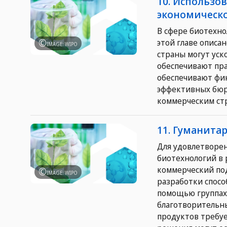
10. Использо
экономическо
В сфере биотехно
этой главе описа
IMAGE: WIPO
страны могут уск
обеспечивают пр
обеспечивают фи
эффективных бюр
коммерческим ст
11. Гуманита
Для удовлетворен
биотехнологий в 
коммерческий под
IMAGE: WIPO
разработки спосо
помощью группах
благотворительны
продуктов требуе