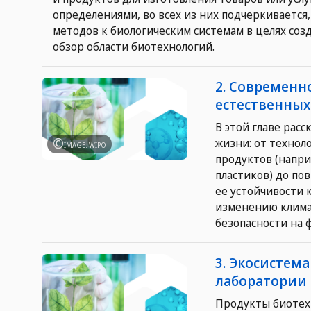
определениями, во всех из них подчеркивается
методов к биологическим системам в целях созд
обзор области биотехнологий.
2. Современн
естественных
В этой главе рас
жизни: от технол
IMAGE: WIPO
продуктов (напри
пластиков) до по
ее устойчивости 
изменению климат
безопасности на 
3. Экосистем
лаборатории 
Продукты биотех