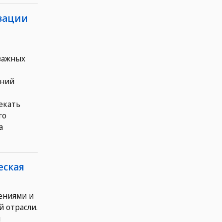
изации
важных
аний
екать
го
а
еская
ениями и
 отрасли.
я