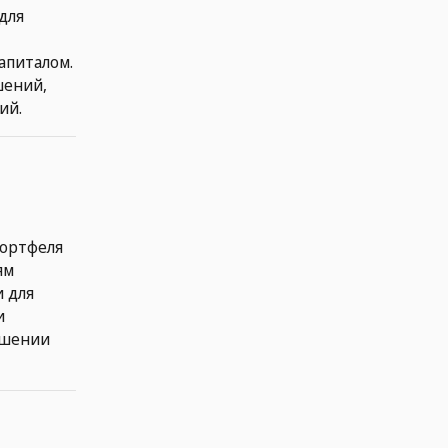
для
апиталом.
шений,
ий.
портфеля
ям
 для
и
ашении