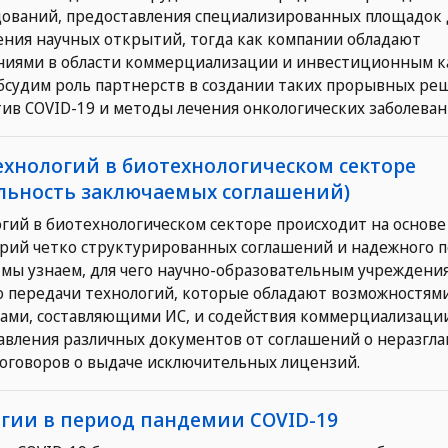
дований, предоставления специализированных площадок 
ния научных открытий, тогда как компании обладают
ниями в области коммерциализации и инвестиционным к
обсудим роль партнерств в создании таких прорывных ре
ив COVID-19 и методы лечения онкологических заболеван
технологий в биотехнологическом секторе
льность заключаемых соглашений)
гий в биотехнологическом секторе происходит на основе
орий четко структурированных соглашений и надежного 
ы мы узнаем, для чего научно-образовательным учреждени
 передачи технологий, которые обладают возможностями
вами, составляющими ИС, и содействия коммерциализаци
авления различных документов от соглашений о неразгл
оговоров о выдаче исключительных лицензий.
огии в период пандемии COVID-19