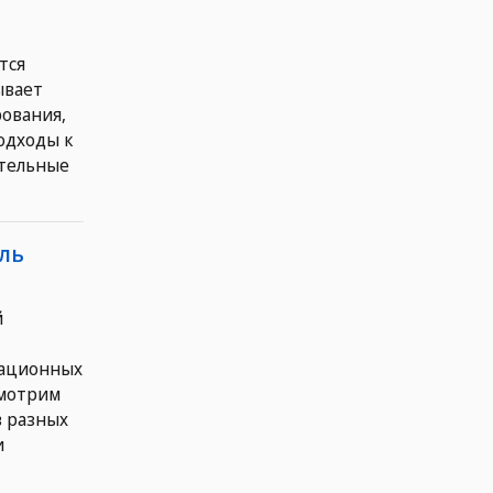
тся
ывает
рования,
одходы к
ительные
ль
й
рационных
смотрим
в разных
и