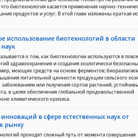
, что биотехнология касается применения научно-техниче
ания продуктов и услуг. В этой главе изложены краткая и
ое использование биотехнологий в области
 наук
сказывается о том, как биотехнологии используются в пов
огий здравоохранения и создания экологически безопасны
мер, моющих средств на основе ферментов; биоразлагае
вышения питательной ценности продукции сельского хозя
к заболеваниям или получения сортов растений, устойчив
а, в целях обеспечения глобальной продовольственной
фоне климатического кризиса.
а инноваций в сфере естественных наук от
к рынку
нологий проходят сложный путь от момента совершения