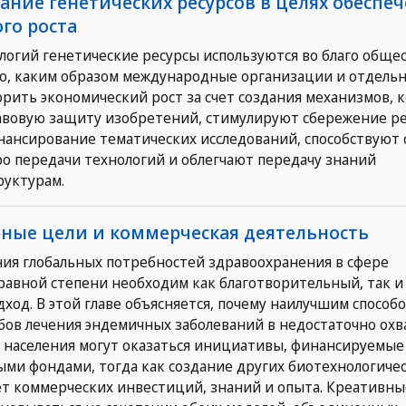
вание генетических ресурсов в целях обеспе
го роста
логий генетические ресурсы используются во благо общес
но, каким образом международные организации и отдель
орить экономический рост за счет создания механизмов, 
авовую защиту изобретений, стимулируют сбережение ре
нансирование тематических исследований, способствуют
о передачи технологий и облегчают передачу знаний
руктурам.
рные цели и коммерческая деятельность
ия глобальных потребностей здравоохранения в сфере
равной степени необходим как благотворительный, так и
ход. В этой главе объясняется, почему наилучшим способ
бов лечения эндемичных заболеваний в недостаточно ох
 населения могут оказаться инициативы, финансируемые
ми фондами, тогда как создание других биотехнологиче
т коммерческих инвестиций, знаний и опыта. Креативны