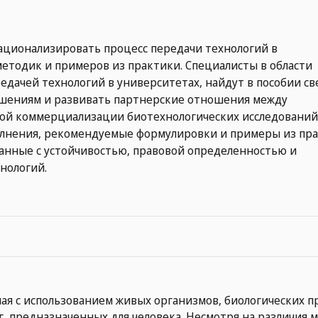
рационализировать процесс передачи технологий в
етодик и примеров из практики. Специалисты в области
дачей технологий в университетах, найдут в пособии св
глашениям и развивать партнерские отношения между
й коммерциализации биотехнологических исследований
олнения, рекомендуемые формулировки и примеры из пра
анные с устойчивостью, правовой определенностью и
нологий.
ная с использованием живых организмов, биологических п
г, предназначенных для человека. Несмотря на различия 