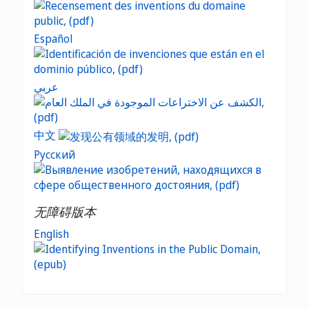
Español
عربي
中文
Русский
无障碍版本
English