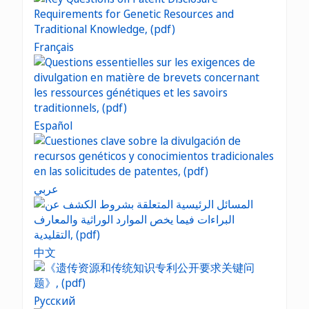
Français
Español
عربي
中文
Русский