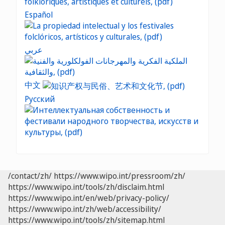
Español
عربي
中文
Русский
/contact/zh/
https://www.wipo.int/pressroom/zh/
https://www.wipo.int/tools/zh/disclaim.html
https://www.wipo.int/en/web/privacy-policy/
https://www.wipo.int/zh/web/accessibility/
https://www.wipo.int/tools/zh/sitemap.html