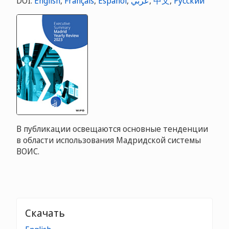
DOI:
English
,
Français
,
Español
,
عربي
,
中文
,
Русский
В публикации освещаются основные тенденции
в области использования Мадридской системы
ВОИС.
Скачать