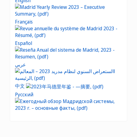
English
Français
Español
عربي
中文
Русский