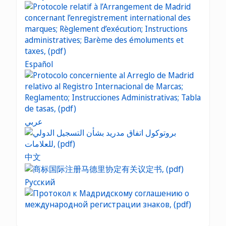
Español
عربي
中文
Русский