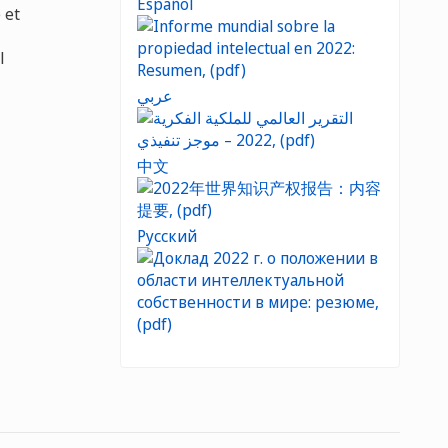
Español
 et
l
عربي
中文
Русский