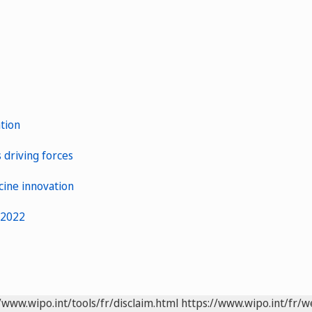
tion
s driving forces
cine innovation
 2022
/www.wipo.int/tools/fr/disclaim.html
https://www.wipo.int/fr/w