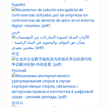
Español
عربي
中文
Русский
한국어