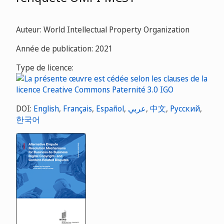
Auteur: World Intellectual Property Organization
Année de publication: 2021
Type de licence:
DOI:
English
,
Français
,
Español
,
عربي
,
中文
,
Русский
,
한국어