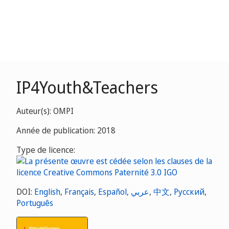
IP4Youth&Teachers
Auteur(s): OMPI
Année de publication: 2018
Type de licence:
DOI:
English
,
Français
,
Español
,
عربي
,
中文
,
Русский
,
Português