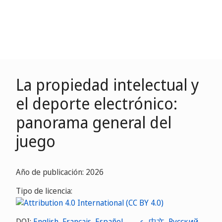
La propiedad intelectual y
el deporte electrónico:
panorama general del
juego
Año de publicación: 2026
Tipo de licencia:
DOI:
English
,
Français
,
Español
,
عربي
,
中文
,
Русский