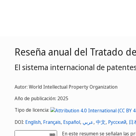
Reseña anual del Tratado d
El sistema internacional de patente
Autor: World Intellectual Property Organization
Año de publicación: 2025
Tipo de licencia:
DOI:
English
,
Français
,
Español
,
عربي
,
中文
,
Русский
,
日
En este resumen se señalan las pri