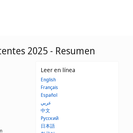
atentes 2025 - Resumen
Leer en línea
English
Français
Español
عربي
中文
Русский
日本語
ón