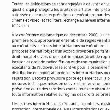
Toutes les délégations se sont engagées à oeuvrer en vue
question, qui protégera les droits des artistes interprète
autorisée de leurs interprétations et exécutions par des
cinéma et vidéo, et facilitera l'échange au niveau inter
télévision.
À la conférence diplomatique de décembre 2000, les nég
première fois, approuvé un ensemble de règles visant à 
ou exécutants sur leurs interprétations ou exécutions aud
proposés ont fait l'objet d'un accord provisoire portant
droit moral et divers droits patrimoniaux (droit de repro
location et droit de radiodiffusion et de communication a
exécutants de l'audiovisuel se sont vu pour la première 
distribution ou modification de leurs interprétations ou 
réputation. L'accord provisoire porte également sur la p
mesures techniques mises en oeuvre dans l'environnemen
prévoit en outre des sanctions contre tout acte visant à
toute information relative au régime des droits se prés
Les artistes interprètes ou exécutants - chanteurs, musi
protection internationale de leurs interprétations ou ex