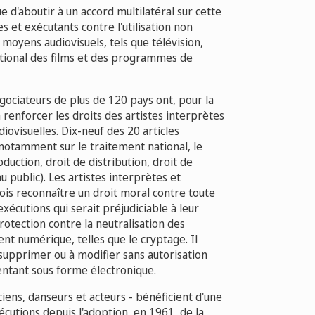
 d'aboutir à un accord multilatéral sur cette
s et exécutants contre l'utilisation non
 moyens audiovisuels, tels que télévision,
national des films et des programmes de
ociateurs de plus de 120 pays ont, pour la
renforcer les droits des artistes interprètes
iovisuelles. Dix-neuf des 20 articles
 notamment sur le traitement national, le
duction, droit de distribution, droit de
u public). Les artistes interprètes et
fois reconnaître un droit moral contre toute
exécutions qui serait préjudiciable à leur
rotection contre la neutralisation des
t numérique, telles que le cryptage. Il
 supprimer ou à modifier sans autorisation
entant sous forme électronique.
ciens, danseurs et acteurs - bénéficient d'une
écutions depuis l'adoption, en 1961, de la