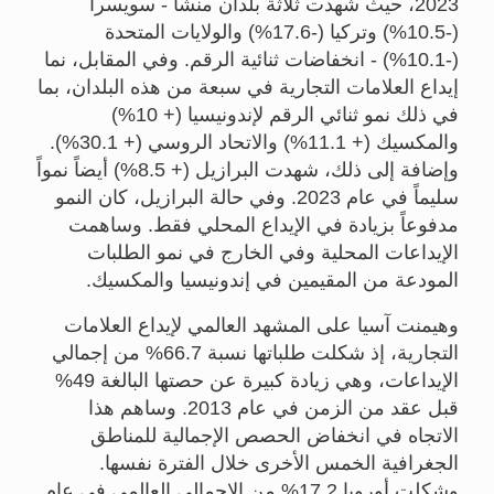
2023، حيث شهدت ثلاثة بلدان منشأ - سويسرا
(-10.5%) وتركيا (-17.6%) والولايات المتحدة
(-10.1%) - انخفاضات ثنائية الرقم. وفي المقابل، نما
إيداع العلامات التجارية في سبعة من هذه البلدان، بما
في ذلك نمو ثنائي الرقم لإندونيسيا (+ 10%)
والمكسيك (+ 11.1%) والاتحاد الروسي (+ 30.1%).
وإضافة إلى ذلك، شهدت البرازيل (+ 8.5%) أيضاً نمواً
سليماً في عام 2023. وفي حالة البرازيل، كان النمو
مدفوعاً بزيادة في الإيداع المحلي فقط. وساهمت
الإيداعات المحلية وفي الخارج في نمو الطلبات
المودعة من المقيمين في إندونيسيا والمكسيك.
وهيمنت آسيا على المشهد العالمي لإيداع العلامات
التجارية، إذ شكلت طلباتها نسبة 66.7% من إجمالي
الإيداعات، وهي زيادة كبيرة عن حصتها البالغة 49%
قبل عقد من الزمن في عام 2013. وساهم هذا
الاتجاه في انخفاض الحصص الإجمالية للمناطق
الجغرافية الخمس الأخرى خلال الفترة نفسها.
وشكلت أوروبا 17.2% من الإجمالي العالمي في عام