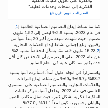
والقدرة على تحويل طلبات الملكية
الفكرية إلى منتجات وخدمات فعلية.
المدير العام للويبو، دارين تانغ
كما نما نشاط إيداع التصاميم الصناعية العالمية
[
1
]
في عام 2023، بنسبة 2.8% ليصل إلى 1.52 مليون
تصميم، حيث شهدت سبعة من أكبر 20 بلداً نمواً من
رقمين. وبلغ إجمالي نشاط إيداع العلامات التجارية
[
2
]15.23 مليون فئة، ممّا يشكّل انخفاضاً بنسبة 2%
عن عام 2022، على الرغم من أن الانخفاض كان أقل
حدة بكثير مما كان عليه في العام السابق.
واستمراراً في اتجاه أطول أمداً، استأثرت آسيا بنسبة
68.7% و66.7% و69% من نشاط إيداع البراءات
والعلامات التجارية والتصاميم الصناعية على المستوى
العالمي في عام 2023. وداخل آسيا، تتركز طلبات
الملكية الفكرية بشكل كبير، حيث تمثل مكاتب الصين
واليابان وجمهورية كوريا معاً 91.1% و77.0%