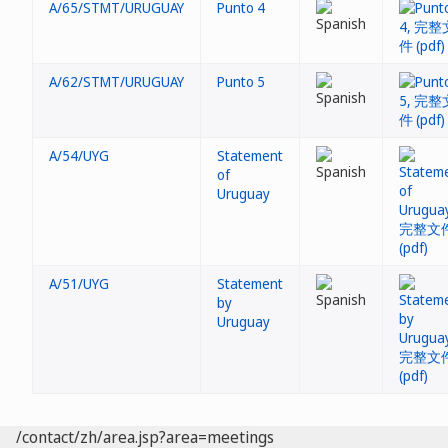
A/65/STMT/URUGUAY
Punto 4
A/62/STMT/URUGUAY
Punto 5
A/54/UYG
Statement
of
Uruguay
A/51/UYG
Statement
by
Uruguay
/contact/zh/area.jsp?area=meetings