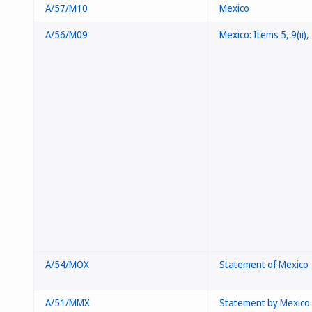
A/57/M10
Mexico
A/56/M09
Mexico: Items 5, 9(ii), 
A/54/MOX
Statement of Mexico
A/51/MMX
Statement by Mexico