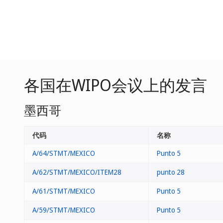
各国在WIPO会议上的发言
墨西哥
代码
名称
A/64/STMT/MEXICO
Punto 5
A/62/STMT/MEXICO/ITEM28
punto 28
A/61/STMT/MEXICO
Punto 5
A/59/STMT/MEXICO
Punto 5