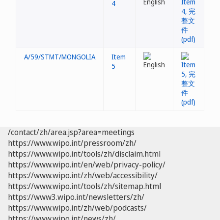
4
A/59/STMT/MONGOLIA
Item
5
/contact/zh/area.jsp?area=meetings
https://www.wipo.int/pressroom/zh/
https://www.wipo.int/tools/zh/disclaim.html
https://www.wipo.int/en/web/privacy-policy/
https://www.wipo.int/zh/web/accessibility/
https://www.wipo.int/tools/zh/sitemap.html
https://www3.wipo.int/newsletters/zh/
https://www.wipo.int/zh/web/podcasts/
https://www.wipo.int/news/zh/