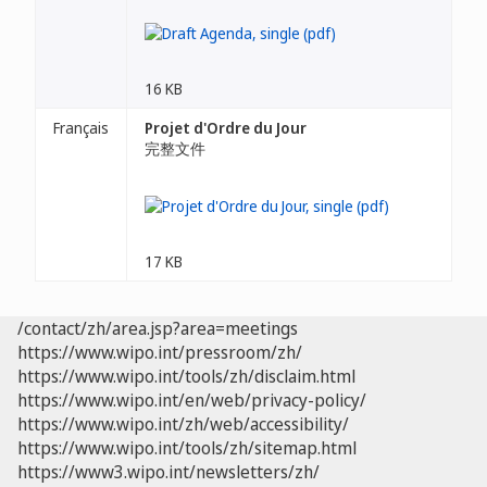
16 KB
Français
Projet d'Ordre du Jour
完整文件
17 KB
/contact/zh/area.jsp?area=meetings
https://www.wipo.int/pressroom/zh/
https://www.wipo.int/tools/zh/disclaim.html
https://www.wipo.int/en/web/privacy-policy/
https://www.wipo.int/zh/web/accessibility/
https://www.wipo.int/tools/zh/sitemap.html
https://www3.wipo.int/newsletters/zh/