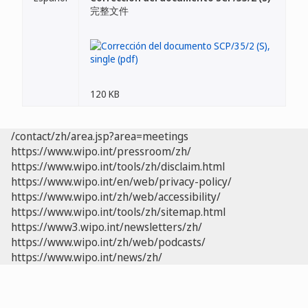
完整文件
120 KB
/contact/zh/area.jsp?area=meetings
https://www.wipo.int/pressroom/zh/
https://www.wipo.int/tools/zh/disclaim.html
https://www.wipo.int/en/web/privacy-policy/
https://www.wipo.int/zh/web/accessibility/
https://www.wipo.int/tools/zh/sitemap.html
https://www3.wipo.int/newsletters/zh/
https://www.wipo.int/zh/web/podcasts/
https://www.wipo.int/news/zh/