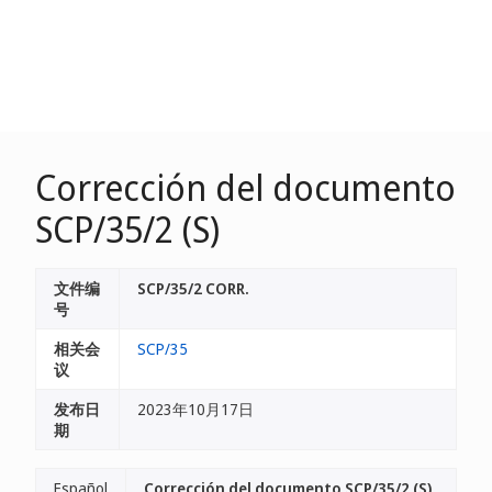
Corrección del documento
SCP/35/2 (S)
文件编
SCP/35/2 CORR.
号
相关会
SCP/35
议
发布日
2023年10月17日
期
Español
Corrección del documento SCP/35/2 (S)