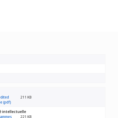
211 KB
 intellectuelle
221 KB