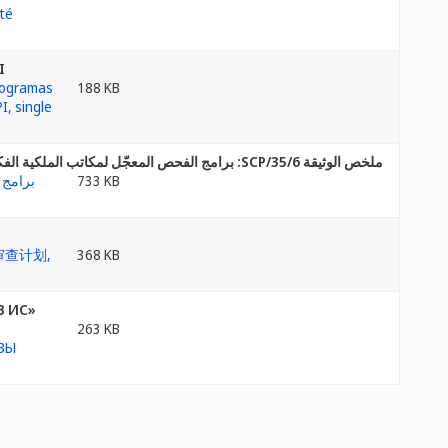
I
188 KB
ملخص الوثيقة SCP/35/6: برامج الفحص المعجّل لمكاتب الملكية الفكرية
733 KB
368 KB
В ИС»
263 KB