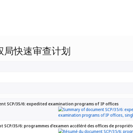
产权局快速审查计划
t SCP/35/6: expedited examination programs of IP offices
SCP/35/6: programmes d’examen accéléré des offices de propriété