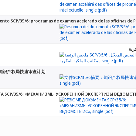
nto SCP/35/6: programas de examen acelerado de las oficinas de P
要：知识产权局快速审查计划
А SCP/35/6: «МЕХАНИЗМЫ УСКОРЕННОЙ ЭКСПЕРТИЗЫ ВЕДОМСТ