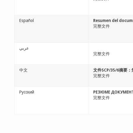
Español
Resumen del docume
完整文件
عربي
完整文件
中文
文件SCP/35/6摘
完整文件
Русский
РЕЗЮМЕ ДОКУМЕНТ
完整文件