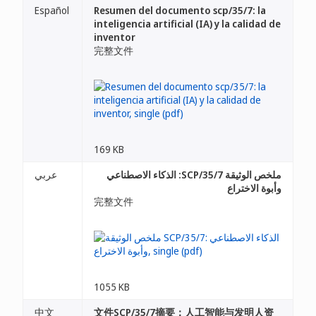
Español
Resumen del documento scp/35/7: la
inteligencia artificial (IA) y la calidad de
inventor
完整文件
169 KB
ملخص الوثيقة SCP/35/7: الذكاء الاصطناعي
عربي
وأبوة الاختراع
完整文件
1055 KB
中文
文件SCP/35/7摘要：人工智能与发明人资