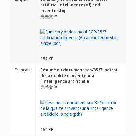
artificial intelligence (AI) and
inventorship
完整文件
157 KB
Français
Résumé du document scp/35/7: octroi
de la qualité d’inventeur à
l’intelligence artificielle
完整文件
160 KB