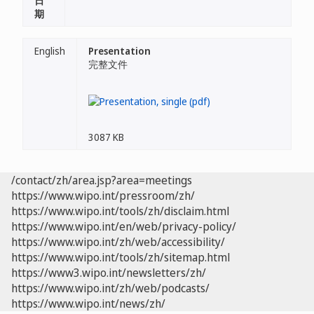
日
期
English
Presentation
完整文件
3087 KB
/contact/zh/area.jsp?area=meetings
https://www.wipo.int/pressroom/zh/
https://www.wipo.int/tools/zh/disclaim.html
https://www.wipo.int/en/web/privacy-policy/
https://www.wipo.int/zh/web/accessibility/
https://www.wipo.int/tools/zh/sitemap.html
https://www3.wipo.int/newsletters/zh/
https://www.wipo.int/zh/web/podcasts/
https://www.wipo.int/news/zh/