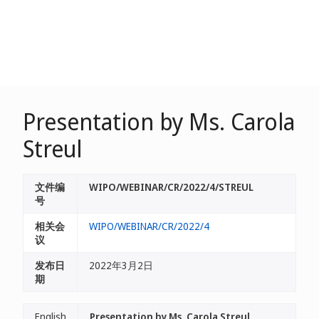
Presentation by Ms. Carola
Streul
文件编
WIPO/WEBINAR/CR/2022/4/STREUL
号
相关会
WIPO/WEBINAR/CR/2022/4
议
发布日
2022年3月2日
期
English
Presentation by Ms. Carola Streul