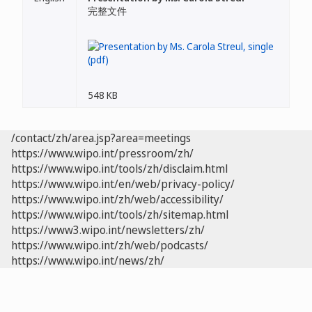
完整文件
548 KB
/contact/zh/area.jsp?area=meetings
https://www.wipo.int/pressroom/zh/
https://www.wipo.int/tools/zh/disclaim.html
https://www.wipo.int/en/web/privacy-policy/
https://www.wipo.int/zh/web/accessibility/
https://www.wipo.int/tools/zh/sitemap.html
https://www3.wipo.int/newsletters/zh/
https://www.wipo.int/zh/web/podcasts/
https://www.wipo.int/news/zh/