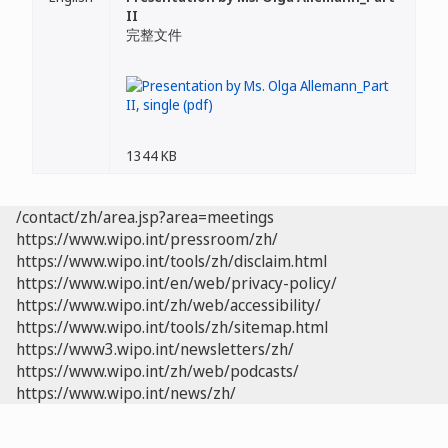
II
完整文件
1344 KB
/contact/zh/area.jsp?area=meetings
https://www.wipo.int/pressroom/zh/
https://www.wipo.int/tools/zh/disclaim.html
https://www.wipo.int/en/web/privacy-policy/
https://www.wipo.int/zh/web/accessibility/
https://www.wipo.int/tools/zh/sitemap.html
https://www3.wipo.int/newsletters/zh/
https://www.wipo.int/zh/web/podcasts/
https://www.wipo.int/news/zh/