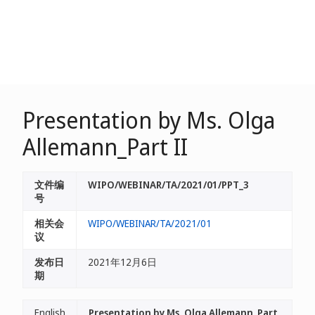
Presentation by Ms. Olga
Allemann_Part II
文件编
WIPO/WEBINAR/TA/2021/01/PPT_3
号
相关会
WIPO/WEBINAR/TA/2021/01
议
发布日
2021年12月6日
期
English
Presentation by Ms. Olga Allemann_Part