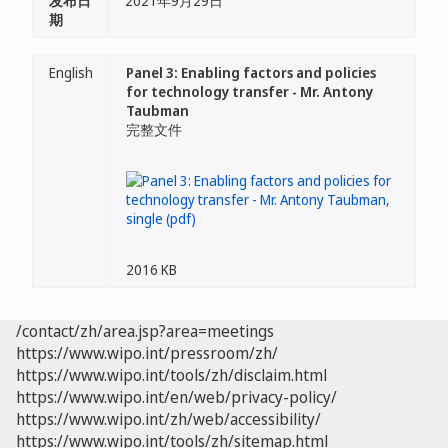
发布日
2021年9月29日
期
English
Panel 3: Enabling factors and policies
for technology transfer - Mr. Antony
Taubman
完整文件
2016 KB
/contact/zh/area.jsp?area=meetings
https://www.wipo.int/pressroom/zh/
https://www.wipo.int/tools/zh/disclaim.html
https://www.wipo.int/en/web/privacy-policy/
https://www.wipo.int/zh/web/accessibility/
https://www.wipo.int/tools/zh/sitemap.html